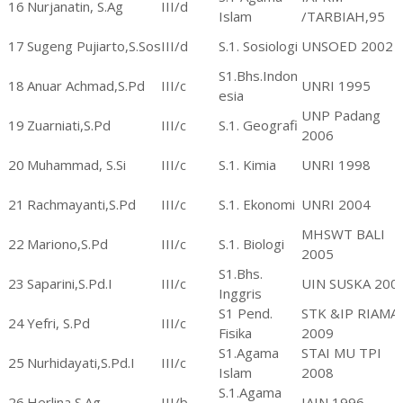
16
Nurjanatin, S.Ag
III/d
Islam
/TARBIAH,95
17
Sugeng Pujiarto,S.Sos
III/d
S.1. Sosiologi
UNSOED 2002
S1.Bhs.Indon
18
Anuar Achmad,S.Pd
III/c
UNRI 1995
esia
UNP Padang
19
Zuarniati,S.Pd
III/c
S.1. Geografi
2006
20
Muhammad, S.Si
III/c
S.1. Kimia
UNRI 1998
21
Rachmayanti,S.Pd
III/c
S.1. Ekonomi
UNRI 2004
MHSWT BALI
22
Mariono,S.Pd
III/c
S.1. Biologi
2005
S1.Bhs.
23
Saparini,S.Pd.I
III/c
UIN SUSKA 200
Inggris
S1 Pend.
STK &IP RIAMA,
24
Yefri, S.Pd
III/c
Fisika
2009
S1.Agama
STAI MU TPI
25
Nurhidayati,S.Pd.I
III/c
Islam
2008
S.1.Agama
26
Herlina,S.Ag
III/b
IAIN 1996