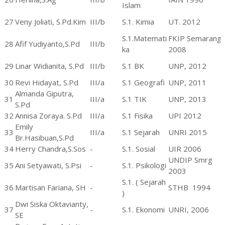
Islam
27
Veny Joliati, S.Pd.Kim
III/b
S.1. Kimia
UT. 2012
S.1.Matemati
FKIP Semarang
28
Afif Yudiyanto,S.Pd
III/b
ka
2008
29
Linar Widianita, S.Pd
III/b
S.1 BK
UNP, 2012
30
Revi Hidayat, S.Pd
III/a
S.1 Geografi
UNP, 2011
Almanda Giputra,
31
III/a
S.1 TIK
UNP, 2013
S.Pd
32
Annisa Zoraya. S.Pd
III/a
S.1 Fisika
UPI 2012
Emily
33
III/a
S.1 Sejarah
UNRI 2015
Br.Hasibuan,S.Pd
34
Herry Chandra,S.Sos
-
S.1. Sosial
UIR 2006
UNDIP Smrg
35
Ani Setyawati, S.Psi
-
S.1. Psikologi
2003
S.1. ( Sejarah
36
Martisan Fariana, SH
-
STHB
1994
)
Dwi Siska Oktavianty,
37
-
S.1. Ekonomi
UNRI, 2006
SE