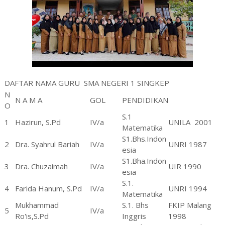
DAFTAR NAMA GURU
SMA NEGERI 1 SINGKEP
N
N A M A
GOL
PENDIDIKAN
O
S.1
1
Hazirun, S.Pd
IV/a
UNILA
2001
Matematika
S1.Bhs.Indon
2
Dra. Syahrul Bariah
IV/a
UNRI 1987
esia
S1.Bha.Indon
3
Dra. Chuzaimah
IV/a
UIR 1990
esia
S.1.
4
Farida Hanum, S.Pd
IV/a
UNRI 1994
Matematika
Mukhammad
S.1. Bhs
FKIP Malang
5
IV/a
Ro'is,S.Pd
Inggris
1998