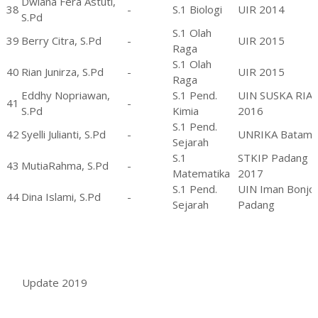
Dwiana Fera Astuti,
38
-
S.1 Biologi
UIR 2014
S.Pd
S.1 Olah
39
Berry Citra, S.Pd
-
UIR 2015
Raga
S.1 Olah
40
Rian Junirza, S.Pd
-
UIR 2015
Raga
Eddhy Nopriawan,
S.1 Pend.
UIN SUSKA RIAU
41
-
S.Pd
Kimia
2016
S.1 Pend.
42
Syelli Julianti, S.Pd
-
UNRIKA Batam
Sejarah
S.1
STKIP Padang
43
MutiaRahma, S.Pd
-
Matematika
2017
S.1 Pend.
UIN Iman Bonjol
44
Dina Islami, S.Pd
-
Sejarah
Padang
Update 2019