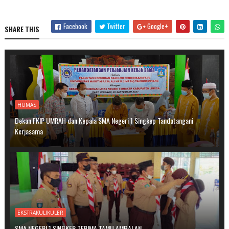
Facebook
Twitter
Google+
SHARE THIS
HUMAS
Dekan FKIP UMRAH dan Kepala SMA Negeri 1 Singkep Tandatangani
Kerjasama
EKSTRAKULIKULER
SMA NEGERI 1 SINGKEP TERIMA TAMU AMBALAN