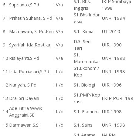
S.1. Bhs.
IKIP Surabaya
6
Suprianto,S.Pd
IV/a
Inggris
1998
S1.Bhs.Indon
7
Prihatin Suhana, S.Pd
IV/a
UNRI 1994
esia
8
Mazdawati, S. Pd,Kim
IV/a
S.1
Kimia
UT 2010
D.3. Seni
9
Syarifah Ida Rostika
IV/a
UIR 1990
Tari
S1.
10
Rislayanti,S.Pd
IV/a
UNRI 1998
Matematika
S1.Ekonomi/
11
Irda Putriasari,S.Pd
III/d
UNRI 1998
Kop
12
Nuriyah, S.Pd
III/d
S1. Biologi
UIR 1996
S1.PMP/Kop
13
Dra. Sri Dayani
III/d
FKIP PGRI 1993
rasi
Ade Fitria Wiwik
14
III/d
S.1. Ekonomi
UIR 1998
Anggraini,SE
15
Darmawan,S.Si
III/d
S.1. Sains
UNRI 1998
S.1 Agama
IAI RM