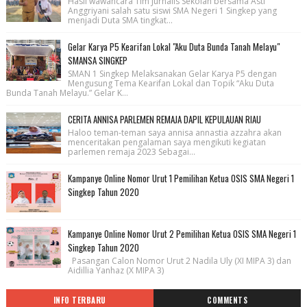
Hasil wawancara Tim Jurnalis Sekolah bersama Asti
Anggriyani salah satu siswi SMA Negeri 1 Singkep yang
menjadi Duta SMA tingkat...
Gelar Karya P5 Kearifan Lokal "Aku Duta Bunda Tanah Melayu"
SMANSA SINGKEP
SMAN 1 Singkep Melaksanakan Gelar Karya P5 dengan
Mengusung Tema Kearifan Lokal dan Topik “Aku Duta
Bunda Tanah Melayu.” Gelar K...
CERITA ANNISA PARLEMEN REMAJA DAPIL KEPULAUAN RIAU
Haloo teman-teman saya annisa annastia azzahra akan
menceritakan pengalaman saya mengikuti kegiatan
parlemen remaja 2023 Sebagai...
Kampanye Online Nomor Urut 1 Pemilihan Ketua OSIS SMA Negeri 1
Singkep Tahun 2020
Kampanye Online Nomor Urut 2 Pemilihan Ketua OSIS SMA Negeri 1
Singkep Tahun 2020
Pasangan Calon Nomor Urut 2 Nadila Uly (XI MIPA 3) dan
Aidillia Yanhaz (X MIPA 3)
INFO TERBARU
COMMENTS