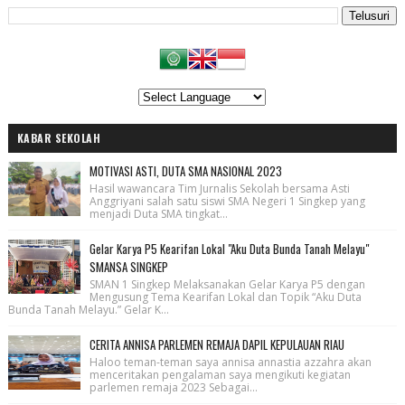
KABAR SEKOLAH
MOTIVASI ASTI, DUTA SMA NASIONAL 2023
Hasil wawancara Tim Jurnalis Sekolah bersama Asti
Anggriyani salah satu siswi SMA Negeri 1 Singkep yang
menjadi Duta SMA tingkat...
Gelar Karya P5 Kearifan Lokal "Aku Duta Bunda Tanah Melayu"
SMANSA SINGKEP
SMAN 1 Singkep Melaksanakan Gelar Karya P5 dengan
Mengusung Tema Kearifan Lokal dan Topik “Aku Duta
Bunda Tanah Melayu.” Gelar K...
CERITA ANNISA PARLEMEN REMAJA DAPIL KEPULAUAN RIAU
Haloo teman-teman saya annisa annastia azzahra akan
menceritakan pengalaman saya mengikuti kegiatan
parlemen remaja 2023 Sebagai...