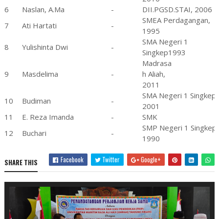
6
Naslan, A.Ma
-
DII.PGSD.STAI, 2006
SMEA Perdagangan,
7
Ati Hartati
-
1995
SMA Negeri 1
8
Yulishinta Dwi
-
Singkep1993
Madrasa
9
Masdelima
-
h Aliah,
2011
SMA Negeri 1 Singkep,
10
Budiman
-
2001
11
E. Reza Imanda
-
SMK
SMP Negeri 1 Singkep,
12
Buchari
-
1990
Facebook
Twitter
Google+
SHARE THIS