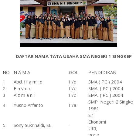
DAFTAR NAMA TATA USAHA SMA NEGERI 1 SINGKEP
NO
N A M A
GOL
PENDIDIKAN
1
Abd. H a m i d
II/d
SMA ( PC ) 2004
2
E n v e r
II/c
SMA
( PC ) 2004
3
A z m a n i
II/c
SMA
( PC ) 2004
SMP
Negeri 2 Singkep
4
Yusno Arfanto
II/a
1981
S.1
Ekonomi
5
Sony Sukrinaldi, SE
-
UIR,
2010