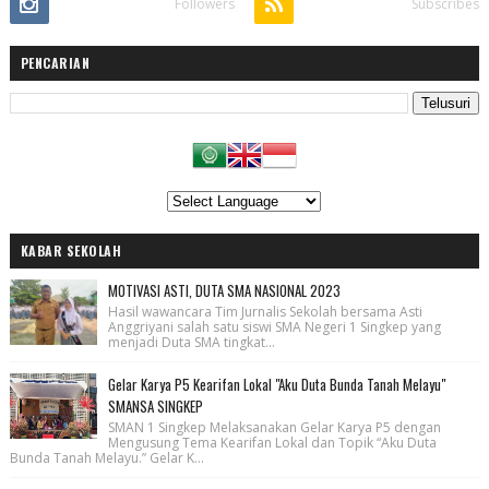
Followers
Subscribes
PENCARIAN
KABAR SEKOLAH
MOTIVASI ASTI, DUTA SMA NASIONAL 2023
Hasil wawancara Tim Jurnalis Sekolah bersama Asti
Anggriyani salah satu siswi SMA Negeri 1 Singkep yang
menjadi Duta SMA tingkat...
Gelar Karya P5 Kearifan Lokal "Aku Duta Bunda Tanah Melayu"
SMANSA SINGKEP
SMAN 1 Singkep Melaksanakan Gelar Karya P5 dengan
Mengusung Tema Kearifan Lokal dan Topik “Aku Duta
Bunda Tanah Melayu.” Gelar K...