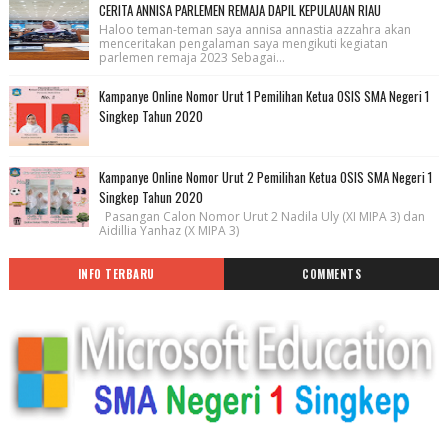
CERITA ANNISA PARLEMEN REMAJA DAPIL KEPULAUAN RIAU
Haloo teman-teman saya annisa annastia azzahra akan
menceritakan pengalaman saya mengikuti kegiatan
parlemen remaja 2023 Sebagai...
Kampanye Online Nomor Urut 1 Pemilihan Ketua OSIS SMA Negeri 1
Singkep Tahun 2020
Kampanye Online Nomor Urut 2 Pemilihan Ketua OSIS SMA Negeri 1
Singkep Tahun 2020
Pasangan Calon Nomor Urut 2 Nadila Uly (XI MIPA 3) dan
Aidillia Yanhaz (X MIPA 3)
INFO TERBARU
COMMENTS