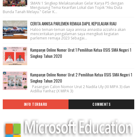
SMAN 1 Singkep Melaksanakan Gelar Karya P5 dengan
Mengusung Tema Kearifan Lokal dan Topik “Aku Duta
Bunda Tanah Melayu.” Gelar K...
CERITA ANNISA PARLEMEN REMAJA DAPIL KEPULAUAN RIAU
Haloo teman-teman saya annisa annastia azzahra akan
menceritakan pengalaman saya mengikuti kegiatan
parlemen remaja 2023 Sebagai...
Kampanye Online Nomor Urut 1 Pemilihan Ketua OSIS SMA Negeri 1
Singkep Tahun 2020
Kampanye Online Nomor Urut 2 Pemilihan Ketua OSIS SMA Negeri 1
Singkep Tahun 2020
Pasangan Calon Nomor Urut 2 Nadila Uly (XI MIPA 3) dan
Aidillia Yanhaz (X MIPA 3)
INFO TERBARU
COMMENTS