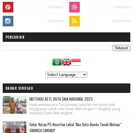
Followers
Followers
Followers
Subscribes
PENCARIAN
KABAR SEKOLAH
MOTIVASI ASTI, DUTA SMA NASIONAL 2023
Hasil wawancara Tim Jurnalis Sekolah bersama Asti
Anggriyani salah satu siswi SMA Negeri 1 Singkep yang
menjadi Duta SMA tingkat...
Gelar Karya P5 Kearifan Lokal "Aku Duta Bunda Tanah Melayu"
SMANSA SINGKEP