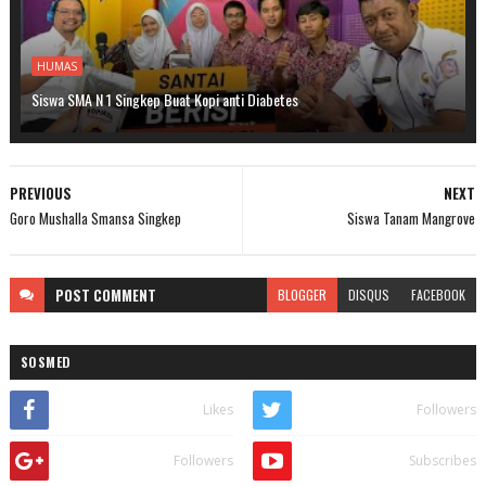
HUMAS
Siswa SMA N 1 Singkep Buat Kopi anti Diabetes
PREVIOUS
NEXT
Goro Mushalla Smansa Singkep
Siswa Tanam Mangrove
POST
COMMENT
BLOGGER
DISQUS
FACEBOOK
SOSMED
Likes
Followers
Followers
Subscribes