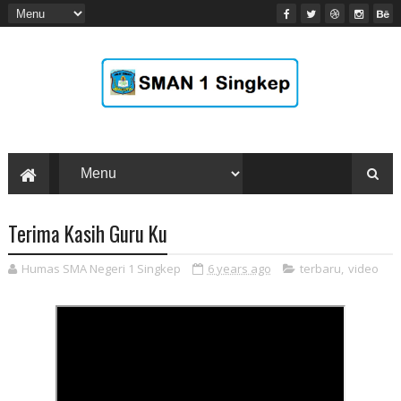
Terima Kasih Guru Ku
Humas SMA Negeri 1 Singkep
6 years ago
terbaru
,
video