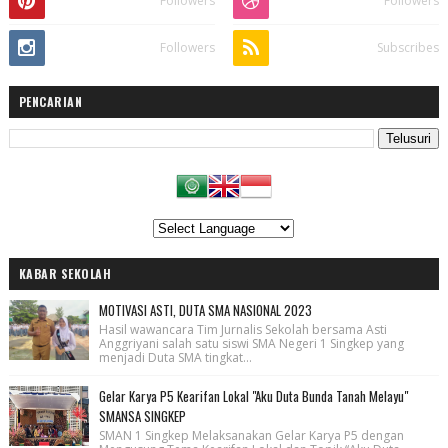
Followers
Followers
Followers
Subscribes
PENCARIAN
KABAR SEKOLAH
MOTIVASI ASTI, DUTA SMA NASIONAL 2023
Hasil wawancara Tim Jurnalis Sekolah bersama Asti
Anggriyani salah satu siswi SMA Negeri 1 Singkep yang
menjadi Duta SMA tingkat...
Gelar Karya P5 Kearifan Lokal "Aku Duta Bunda Tanah Melayu"
SMANSA SINGKEP
SMAN 1 Singkep Melaksanakan Gelar Karya P5 dengan