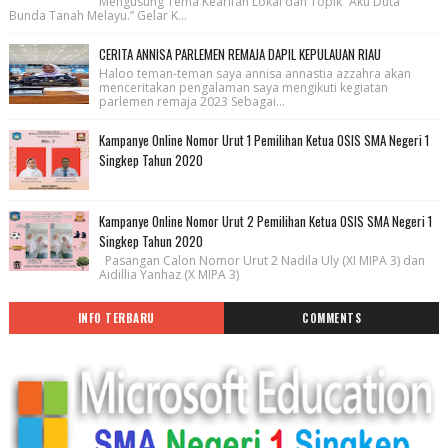
Mengusung Tema Kearifan Lokal dan Topik “Aku Duta
Bunda Tanah Melayu.” Gelar K...
CERITA ANNISA PARLEMEN REMAJA DAPIL KEPULAUAN RIAU
Haloo teman-teman saya annisa annastia azzahra akan
menceritakan pengalaman saya mengikuti kegiatan
parlemen remaja 2023 Sebagai...
Kampanye Online Nomor Urut 1 Pemilihan Ketua OSIS SMA Negeri 1
Singkep Tahun 2020
Kampanye Online Nomor Urut 2 Pemilihan Ketua OSIS SMA Negeri 1
Singkep Tahun 2020
Pasangan Calon Nomor Urut 2 Nadila Uly (XI MIPA 3) dan
Aidillia Yanhaz (X MIPA 3)
INFO TERBARU
COMMENTS