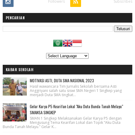
Followers
Subscribes
PENCARIAN
KABAR SEKOLAH
MOTIVASI ASTI, DUTA SMA NASIONAL 2023
Hasil wawancara Tim Jurnalis Sekolah bersama Asti
Anggriyani salah satu siswi SMA Negeri 1 Singkep yang
menjadi Duta SMA tingkat...
Gelar Karya P5 Kearifan Lokal "Aku Duta Bunda Tanah Melayu"
SMANSA SINGKEP
SMAN 1 Singkep Melaksanakan Gelar Karya P5 dengan
Mengusung Tema Kearifan Lokal dan Topik “Aku Duta
Bunda Tanah Melayu.” Gelar K...