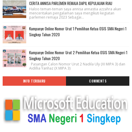
CERITA ANNISA PARLEMEN REMAJA DAPIL KEPULAUAN RIAU
Haloo teman-teman saya annisa annastia azzahra akan
menceritakan pengalaman saya mengikuti kegiatan
parlemen remaja 2023 Sebagai...
Kampanye Online Nomor Urut 1 Pemilihan Ketua OSIS SMA Negeri 1
Singkep Tahun 2020
Kampanye Online Nomor Urut 2 Pemilihan Ketua OSIS SMA Negeri 1
Singkep Tahun 2020
Pasangan Calon Nomor Urut 2 Nadila Uly (XI MIPA 3) dan
Aidillia Yanhaz (X MIPA 3)
INFO TERBARU
COMMENTS