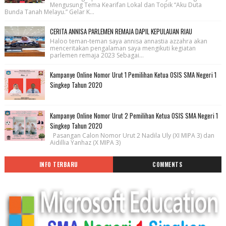
Mengusung Tema Kearifan Lokal dan Topik “Aku Duta
Bunda Tanah Melayu.” Gelar K...
CERITA ANNISA PARLEMEN REMAJA DAPIL KEPULAUAN RIAU
Haloo teman-teman saya annisa annastia azzahra akan
menceritakan pengalaman saya mengikuti kegiatan
parlemen remaja 2023 Sebagai...
Kampanye Online Nomor Urut 1 Pemilihan Ketua OSIS SMA Negeri 1
Singkep Tahun 2020
Kampanye Online Nomor Urut 2 Pemilihan Ketua OSIS SMA Negeri 1
Singkep Tahun 2020
Pasangan Calon Nomor Urut 2 Nadila Uly (XI MIPA 3) dan
Aidillia Yanhaz (X MIPA 3)
INFO TERBARU
COMMENTS