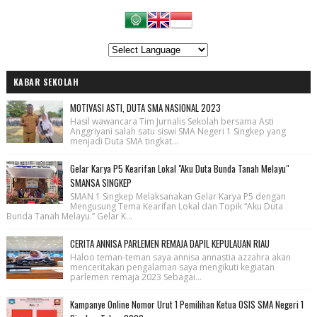
KABAR SEKOLAH
MOTIVASI ASTI, DUTA SMA NASIONAL 2023
Hasil wawancara Tim Jurnalis Sekolah bersama Asti
Anggriyani salah satu siswi SMA Negeri 1 Singkep yang
menjadi Duta SMA tingkat...
Gelar Karya P5 Kearifan Lokal "Aku Duta Bunda Tanah Melayu"
SMANSA SINGKEP
SMAN 1 Singkep Melaksanakan Gelar Karya P5 dengan
Mengusung Tema Kearifan Lokal dan Topik “Aku Duta
Bunda Tanah Melayu.” Gelar K...
CERITA ANNISA PARLEMEN REMAJA DAPIL KEPULAUAN RIAU
Haloo teman-teman saya annisa annastia azzahra akan
menceritakan pengalaman saya mengikuti kegiatan
parlemen remaja 2023 Sebagai...
Kampanye Online Nomor Urut 1 Pemilihan Ketua OSIS SMA Negeri 1