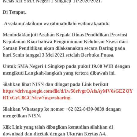
Kelas XII SMA Negeri 1 Singkep TP.2020/2021.
Di Tempat.
Assalamu'alaikum warahmatullahi wabarakaatuh.
Menindaklanjuti Arahan Kepala Dinas Pendidikan Provinsi
Kepulauan Riau bahwa Pengumuman Kelulusan Siswa dari
Satuan Pendidikan akan dilaksanakan secara Daring pada
hari Senin tanggal 3 Mei 2021 setelah Berbuka Puasa.
Untuk SMA Negeri 1 Singkep pada pukul 19.00 WIB dengan
mengikuti Langkah-langkah yang tertera dibawah ini.
Silahkan lihat NISN dan diingat pada Link berikut
https://drive.google.com/file/d/1w58rfvgrQAfsAyMV6sGEZQY
RTxGyU8GC/view?usp=sharing
.
Silahkan Whatsapp ke nomor +62 822-8439-0839 dengan
mengetikan NISN.
Klik Link yang telah dibagikan kemudian silahkan di
download dan dicetak dengan Ukuran Kertas A4.