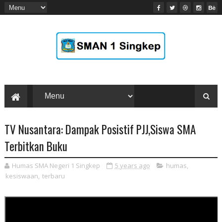
TV Nusantara: Dampak Posistif PJJ,Siswa SMA
Terbitkan Buku
Humas SMA Negeri 1 Singkep
5 years ago
humas
,
kesiswaan
,
terbaru