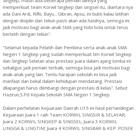
Singkep, masih ada beberapa pemain lainnya yang
memperkuat team Korwil Singkep dan singsel itu, diantara nya
ada Dani Ardi, Rifki, Bayu , Gibran, Apsu, ini bukti kalau latihan
dengan disiplin dan tekun pasti akan ada hasilnya, semoga ini
jadi motivasi bagi anak-anak SMA yang hobi bola untuk terus
berlatih dengan tekun".
"Selamat kepada Pelatih dan Pembina serta anak-anak SMA
Negeri 1 Singkep yang sudah memperkuat tim Korwil Singkep
dan Singkep Selatan atas prestasi juara dalam ajang lomba ini
sekaligus jadi pemain terbaik, semoga bisa jadi motivasi bagi
anak-anak yang lain. Tentu harapan sekolah ini bisa jadi
manfaat dan bekal dalam kehidupan mendatang. Prestasi
dilapangan harus diimbangi dengan prestasi di kelas". Sebut
Hazirun,S.Pd Kepala Sekolah SMA Negeri 1 Singkep.
Dalam perhelatan Kejuaraan Daerah U15 ini hasil pertandingan
Kejuaraan Juara 1 raih Team KORWIL SINGSIR & SELAYAR;
Juara 2 KORWIL SINGKEP & SINGSEL; Juara 3 KORWIL
LINGGA & LINGTIM; Juara 4 KORWIL SINGBAR & KEP. POSEK