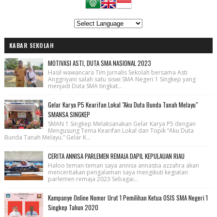
KABAR SEKOLAH
MOTIVASI ASTI, DUTA SMA NASIONAL 2023
Hasil wawancara Tim Jurnalis Sekolah bersama Asti
Anggriyani salah satu siswi SMA Negeri 1 Singkep yang
menjadi Duta SMA tingkat...
Gelar Karya P5 Kearifan Lokal "Aku Duta Bunda Tanah Melayu"
SMANSA SINGKEP
SMAN 1 Singkep Melaksanakan Gelar Karya P5 dengan
Mengusung Tema Kearifan Lokal dan Topik “Aku Duta
Bunda Tanah Melayu.” Gelar K...
CERITA ANNISA PARLEMEN REMAJA DAPIL KEPULAUAN RIAU
Haloo teman-teman saya annisa annastia azzahra akan
menceritakan pengalaman saya mengikuti kegiatan
parlemen remaja 2023 Sebagai...
Kampanye Online Nomor Urut 1 Pemilihan Ketua OSIS SMA Negeri 1
Singkep Tahun 2020