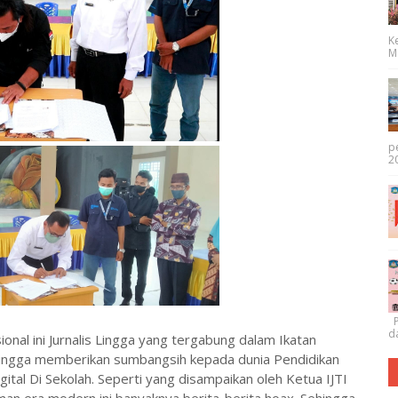
K
Me
p
20
P
da
nal ini Jurnalis Lingga yang tergabung dalam Ikatan
n Lingga memberikan sumbangsih kepada dunia Pendidikan
tal Di Sekolah. Seperti yang disampaikan oleh Ketua IJTI
an era modern ini banyaknya berita-berita hoax. Sehingga