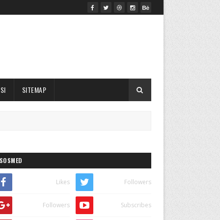
SI
SITEMAP
SOSMED
Likes
Followers
Followers
Subscribes