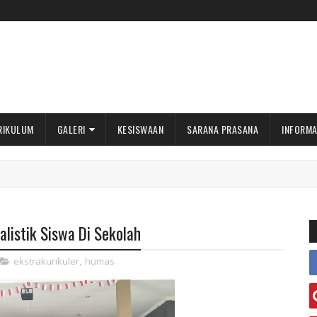
RIKULUM
GALERI
KESISWAAN
SARANA PRASANA
INFORMA
listik Siswa Di Sekolah
ekstrakurikuler
,
humas