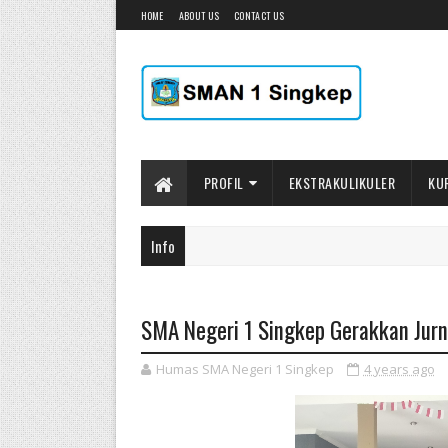
HOME
ABOUT US
CONTACT US
PROFIL
EKSTRAKULIKULER
KU
Info
SMA Negeri 1 Singkep Gerakkan Jurna
Humas SMA Negeri 1 Singkep
4 years ago