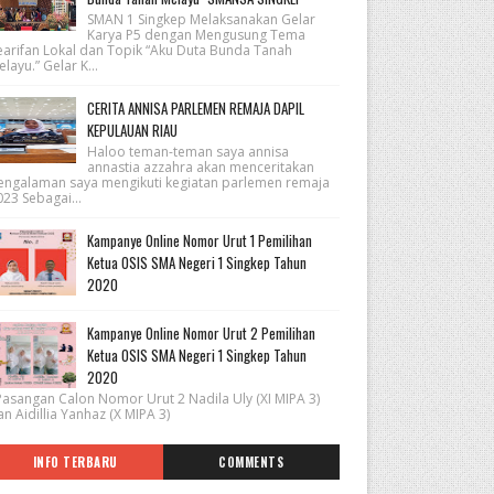
SMAN 1 Singkep Melaksanakan Gelar
Karya P5 dengan Mengusung Tema
earifan Lokal dan Topik “Aku Duta Bunda Tanah
layu.” Gelar K...
CERITA ANNISA PARLEMEN REMAJA DAPIL
KEPULAUAN RIAU
Haloo teman-teman saya annisa
annastia azzahra akan menceritakan
engalaman saya mengikuti kegiatan parlemen remaja
23 Sebagai...
Kampanye Online Nomor Urut 1 Pemilihan
Ketua OSIS SMA Negeri 1 Singkep Tahun
2020
Kampanye Online Nomor Urut 2 Pemilihan
Ketua OSIS SMA Negeri 1 Singkep Tahun
2020
asangan Calon Nomor Urut 2 Nadila Uly (XI MIPA 3)
n Aidillia Yanhaz (X MIPA 3)
INFO TERBARU
COMMENTS