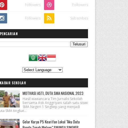
Followers
Followers
Followers
Subscribes
PENCARIAN
KABAR SEKOLAH
MOTIVASI ASTI, DUTA SMA NASIONAL 2023
Hasil wawancara Tim Jurnalis Sekolah
bersama Asti Anggriyani salah satu siswi
SMA Negeri 1 Singkep yang menjadi
ta SMA tingkat...
Gelar Karya P5 Kearifan Lokal "Aku Duta
Bunda Tanah Melayu" SMANSA SINGKEP