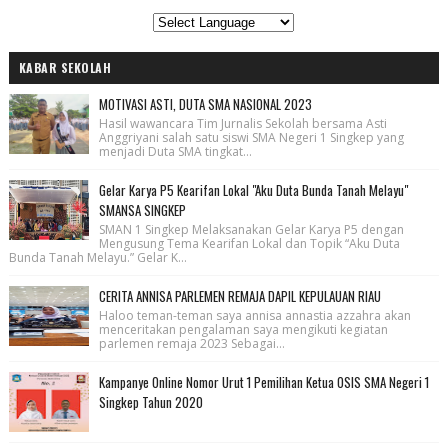
KABAR SEKOLAH
MOTIVASI ASTI, DUTA SMA NASIONAL 2023
Hasil wawancara Tim Jurnalis Sekolah bersama Asti
Anggriyani salah satu siswi SMA Negeri 1 Singkep yang
menjadi Duta SMA tingkat...
Gelar Karya P5 Kearifan Lokal "Aku Duta Bunda Tanah Melayu"
SMANSA SINGKEP
SMAN 1 Singkep Melaksanakan Gelar Karya P5 dengan
Mengusung Tema Kearifan Lokal dan Topik “Aku Duta
Bunda Tanah Melayu.” Gelar K...
CERITA ANNISA PARLEMEN REMAJA DAPIL KEPULAUAN RIAU
Haloo teman-teman saya annisa annastia azzahra akan
menceritakan pengalaman saya mengikuti kegiatan
parlemen remaja 2023 Sebagai...
Kampanye Online Nomor Urut 1 Pemilihan Ketua OSIS SMA Negeri 1
Singkep Tahun 2020