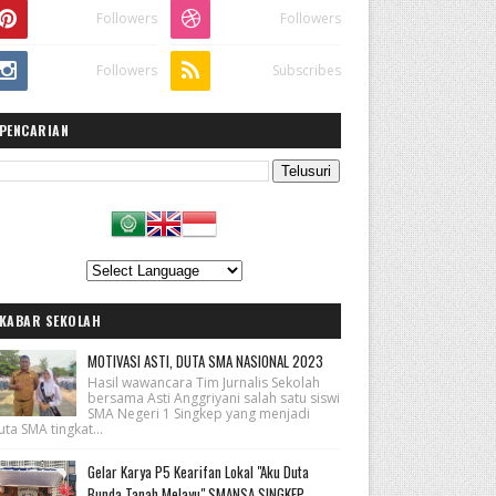
Followers
Followers
Followers
Subscribes
PENCARIAN
KABAR SEKOLAH
MOTIVASI ASTI, DUTA SMA NASIONAL 2023
Hasil wawancara Tim Jurnalis Sekolah
bersama Asti Anggriyani salah satu siswi
SMA Negeri 1 Singkep yang menjadi
ta SMA tingkat...
Gelar Karya P5 Kearifan Lokal "Aku Duta
Bunda Tanah Melayu" SMANSA SINGKEP