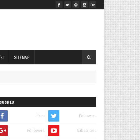
SI
SITEMAP
SOSMED
Likes
Followers
Followers
Subscribes