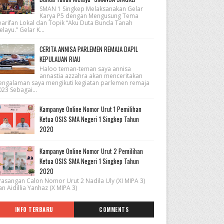
SMAN 1 Singkep Melaksanakan Gelar
Karya P5 dengan Mengusung Tema
earifan Lokal dan Topik “Aku Duta Bunda Tanah
layu.” Gelar K...
CERITA ANNISA PARLEMEN REMAJA DAPIL
KEPULAUAN RIAU
Haloo teman-teman saya annisa
annastia azzahra akan menceritakan
engalaman saya mengikuti kegiatan parlemen remaja
23 Sebagai...
Kampanye Online Nomor Urut 1 Pemilihan
Ketua OSIS SMA Negeri 1 Singkep Tahun
2020
Kampanye Online Nomor Urut 2 Pemilihan
Ketua OSIS SMA Negeri 1 Singkep Tahun
2020
asangan Calon Nomor Urut 2 Nadila Uly (XI MIPA 3)
n Aidillia Yanhaz (X MIPA 3)
INFO TERBARU
COMMENTS