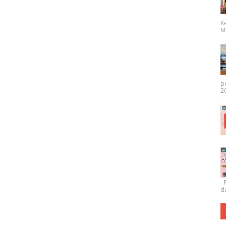
K
Me
p
20
P
da