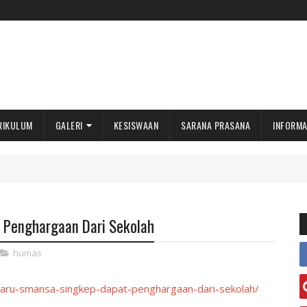
RIKULUM
GALERI
KESISWAAN
SARANA PRASANA
INFORMA
 Penghargaan Dari Sekolah
humas
-baru-smansa-singkep-dapat-penghargaan-dari-sekolah/