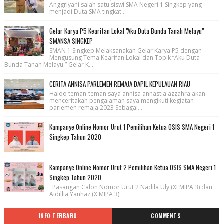
Anggriyani salah satu siswi SMA Negeri 1 Singkep yang
menjadi Duta SMA tingkat...
Gelar Karya P5 Kearifan Lokal "Aku Duta Bunda Tanah Melayu"
SMANSA SINGKEP
SMAN 1 Singkep Melaksanakan Gelar Karya P5 dengan
Mengusung Tema Kearifan Lokal dan Topik “Aku Duta
Bunda Tanah Melayu.” Gelar K...
CERITA ANNISA PARLEMEN REMAJA DAPIL KEPULAUAN RIAU
Haloo teman-teman saya annisa annastia azzahra akan
menceritakan pengalaman saya mengikuti kegiatan
parlemen remaja 2023 Sebagai...
Kampanye Online Nomor Urut 1 Pemilihan Ketua OSIS SMA Negeri 1
Singkep Tahun 2020
Kampanye Online Nomor Urut 2 Pemilihan Ketua OSIS SMA Negeri 1
Singkep Tahun 2020
Pasangan Calon Nomor Urut 2 Nadila Uly (XI MIPA 3) dan
Aidillia Yanhaz (X MIPA 3)
INFO TERBARU
COMMENTS