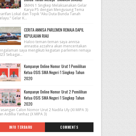
SMAN 1 Singkep Melaksanakan Gelar
Karya P5 dengan Mengusung Tema
earifan Lokal dan Topik “Aku Duta Bunda Tanah
layu.” Gelar K...
CERITA ANNISA PARLEMEN REMAJA DAPIL
KEPULAUAN RIAU
Haloo teman-teman saya annisa
annastia azzahra akan menceritakan
engalaman saya mengikuti kegiatan parlemen remaja
23 Sebagai...
Kampanye Online Nomor Urut 1 Pemilihan
Ketua OSIS SMA Negeri 1 Singkep Tahun
2020
Kampanye Online Nomor Urut 2 Pemilihan
Ketua OSIS SMA Negeri 1 Singkep Tahun
2020
asangan Calon Nomor Urut 2 Nadila Uly (XI MIPA 3)
n Aidillia Yanhaz (X MIPA 3)
INFO TERBARU
COMMENTS