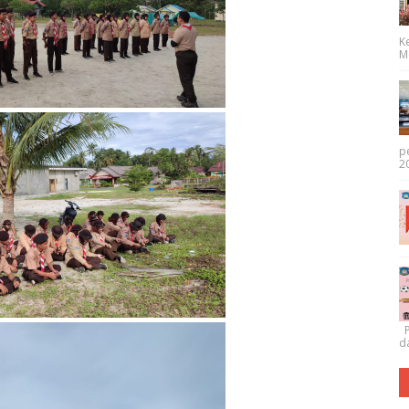
K
Me
p
20
P
da