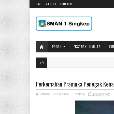
HOME
ABOUT US
CONTACT US
PROFIL
EKSTRAKULIKULER
KU
Info
Perkemahan Pramuka Penegak Kenai
Humas SMA Negeri 1 Singkep
4 years ago