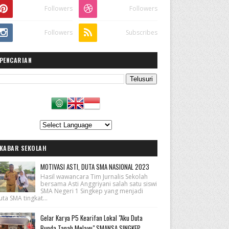
Followers
Followers
Followers
Subscribes
PENCARIAN
KABAR SEKOLAH
MOTIVASI ASTI, DUTA SMA NASIONAL 2023
Hasil wawancara Tim Jurnalis Sekolah
bersama Asti Anggriyani salah satu siswi
SMA Negeri 1 Singkep yang menjadi
ta SMA tingkat...
Gelar Karya P5 Kearifan Lokal "Aku Duta
Bunda Tanah Melayu" SMANSA SINGKEP