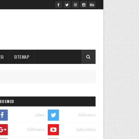
SI
SITEMAP
SOSMED
Likes
Followers
Followers
Subscribes