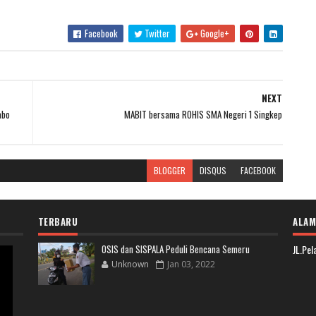
Facebook
Twitter
Google+
NEXT
abo
MABIT bersama ROHIS SMA Negeri 1 Singkep
BLOGGER
DISQUS
FACEBOOK
TERBARU
ALAM
OSIS dan SISPALA Peduli Bencana Semeru
JL.Pe
Unknown
Jan 03, 2022