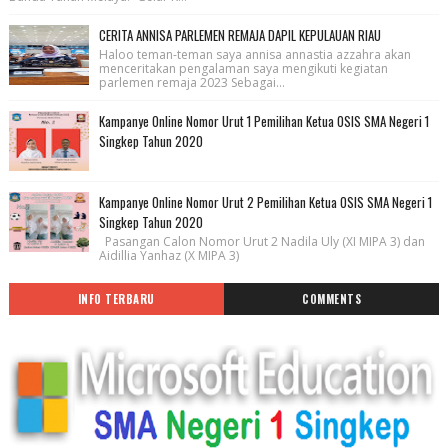
CERITA ANNISA PARLEMEN REMAJA DAPIL KEPULAUAN RIAU
Haloo teman-teman saya annisa annastia azzahra akan
menceritakan pengalaman saya mengikuti kegiatan
parlemen remaja 2023 Sebagai...
Kampanye Online Nomor Urut 1 Pemilihan Ketua OSIS SMA Negeri 1
Singkep Tahun 2020
Kampanye Online Nomor Urut 2 Pemilihan Ketua OSIS SMA Negeri 1
Singkep Tahun 2020
Pasangan Calon Nomor Urut 2 Nadila Uly (XI MIPA 3) dan
Aidillia Yanhaz (X MIPA 3)
INFO TERBARU
COMMENTS