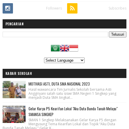
Followers
Subscribes
PENCARIAN
KABAR SEKOLAH
MOTIVASI ASTI, DUTA SMA NASIONAL 2023
Hasil wawancara Tim Jurnalis Sekolah bersama Asti
Anggriyani salah satu siswi SMA Negeri 1 Singkep yang
menjadi Duta SMA tingkat...
Gelar Karya P5 Kearifan Lokal "Aku Duta Bunda Tanah Melayu"
SMANSA SINGKEP
SMAN 1 Singkep Melaksanakan Gelar Karya P5 dengan
Mengusung Tema Kearifan Lokal dan Topik “Aku Duta
Bunda Tanah Melayu.” Gelar K...