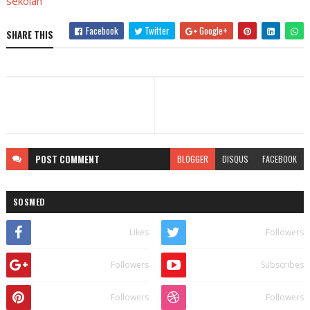
sekolah
Facebook
Twitter
Google+
SHARE THIS
POST
COMMENT
BLOGGER
DISQUS
FACEBOOK
SOSMED
Likes
Followers
Followers
Subscribes
Followers
Followers