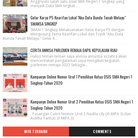
Anggriyani salah satu siswi SMA Negeri 1 Singkep yang
menjadi Duta SMA tingkat...
Gelar Karya P5 Kearifan Lokal "Aku Duta Bunda Tanah Melayu"
SMANSA SINGKEP
SMAN 1 Singkep Melaksanakan Gelar Karya P5 dengan
Mengusung Tema Kearifan Lokal dan Topik “Aku Duta
Bunda Tanah Melayu.” Gelar K...
CERITA ANNISA PARLEMEN REMAJA DAPIL KEPULAUAN RIAU
Haloo teman-teman saya annisa annastia azzahra akan
menceritakan pengalaman saya mengikuti kegiatan
parlemen remaja 2023 Sebagai...
Kampanye Online Nomor Urut 1 Pemilihan Ketua OSIS SMA Negeri 1
Singkep Tahun 2020
Kampanye Online Nomor Urut 2 Pemilihan Ketua OSIS SMA Negeri 1
Singkep Tahun 2020
Pasangan Calon Nomor Urut 2 Nadila Uly (XI MIPA 3) dan
Aidillia Yanhaz (X MIPA 3)
INFO TERBARU
COMMENTS