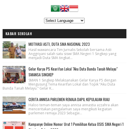
KABAR SEKOLAH
MOTIVASI ASTI, DUTA SMA NASIONAL 2023
Hasil wawancara Tim Jurnalis Sekolah bersama Asti
Anggriyani salah satu siswi SMA Negeri 1 Singkep yang
menjadi Duta SMA tingkat...
Gelar Karya P5 Kearifan Lokal "Aku Duta Bunda Tanah Melayu"
SMANSA SINGKEP
SMAN 1 Singkep Melaksanakan Gelar Karya P5 dengan
Mengusung Tema Kearifan Lokal dan Topik “Aku Duta
Bunda Tanah Melayu.” Gelar K...
CERITA ANNISA PARLEMEN REMAJA DAPIL KEPULAUAN RIAU
Haloo teman-teman saya annisa annastia azzahra akan
menceritakan pengalaman saya mengikuti kegiatan
parlemen remaja 2023 Sebagai...
Kampanye Online Nomor Urut 1 Pemilihan Ketua OSIS SMA Negeri 1