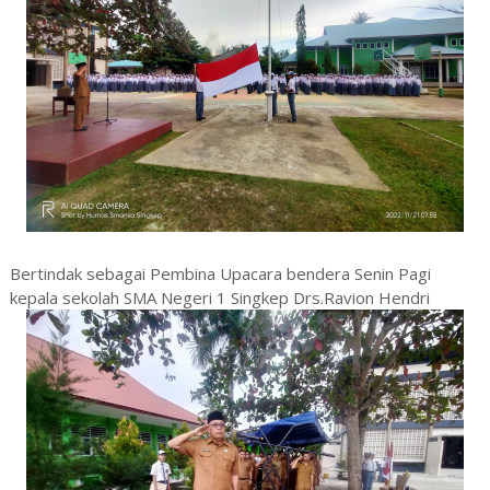
Bertindak sebagai Pembina Upacara bendera Senin Pagi
kepala sekolah SMA Negeri 1 Singkep Drs.Ravion Hendri