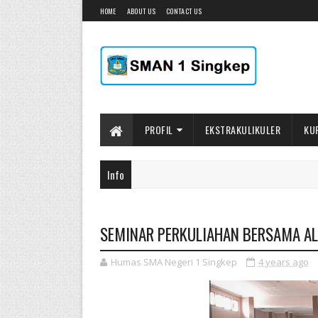
HOME
ABOUT US
CONTACT US
PROFIL
EKSTRAKULIKULER
KU
Info
SEMINAR PERKULIAHAN BERSAMA A
Humas SMA Negeri 1 Singkep
4 years ago