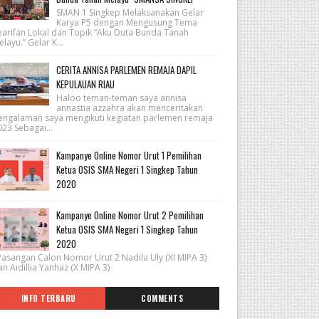
SMAN 1 Singkep Melaksanakan Gelar
Karya P5 dengan Mengusung Tema
earifan Lokal dan Topik “Aku Duta Bunda Tanah
layu.” Gelar K...
CERITA ANNISA PARLEMEN REMAJA DAPIL
KEPULAUAN RIAU
Haloo teman-teman saya annisa
annastia azzahra akan menceritakan
engalaman saya mengikuti kegiatan parlemen remaja
23 Sebagai...
Kampanye Online Nomor Urut 1 Pemilihan
Ketua OSIS SMA Negeri 1 Singkep Tahun
2020
Kampanye Online Nomor Urut 2 Pemilihan
Ketua OSIS SMA Negeri 1 Singkep Tahun
2020
asangan Calon Nomor Urut 2 Nadila Uly (XI MIPA 3)
n Aidillia Yanhaz (X MIPA 3)
INFO TERBARU
COMMENTS