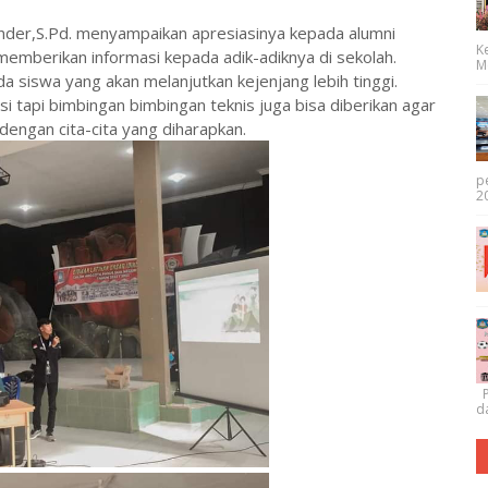
der,S.Pd. menyampaikan apresiasinya kepada alumni
K
emberikan informasi kepada adik-adiknya di sekolah.
Me
a siswa yang akan melanjutkan kejenjang lebih tinggi.
i tapi bimbingan bimbingan teknis juga bisa diberikan agar
engan cita-cita yang diharapkan.
p
20
P
da