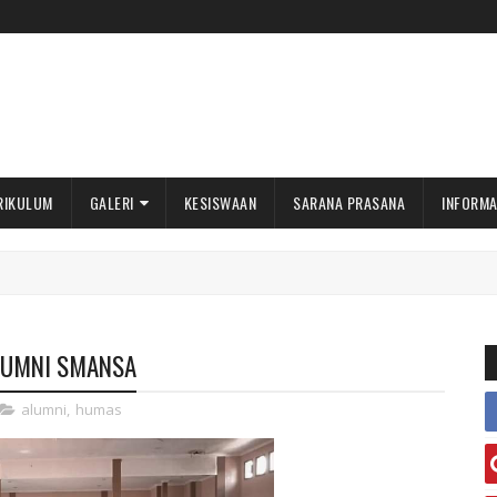
RIKULUM
GALERI
KESISWAAN
SARANA PRASANA
INFORMA
LUMNI SMANSA
alumni
,
humas