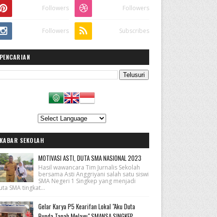
Followers
Followers
Followers
Subscribes
PENCARIAN
KABAR SEKOLAH
MOTIVASI ASTI, DUTA SMA NASIONAL 2023
Hasil wawancara Tim Jurnalis Sekolah
bersama Asti Anggriyani salah satu siswi
SMA Negeri 1 Singkep yang menjadi
ta SMA tingkat...
Gelar Karya P5 Kearifan Lokal "Aku Duta
Bunda Tanah Melayu" SMANSA SINGKEP