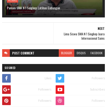
HUMAS
Pansus SMA N 1 Singkep Latihan Gabungan
NEXT
Lima Siswa SMA N 1 Singkep Juara
Internasional Sains
POST
COMMENT
BLOGGER
DISQUS
FACEBOOK
SOSMED
Likes
Followers
Followers
Subscribes
Followers
Followers