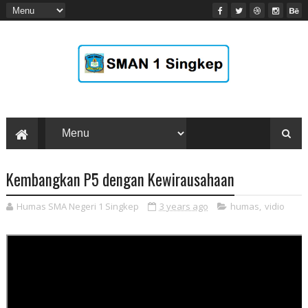
Kembangkan P5 dengan Kewirausahaan
Humas SMA Negeri 1 Singkep
3 years ago
humas
,
vidio