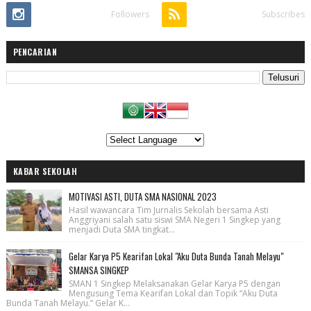
Followers
Subscribes
PENCARIAN
KABAR SEKOLAH
MOTIVASI ASTI, DUTA SMA NASIONAL 2023
Hasil wawancara Tim Jurnalis Sekolah bersama Asti
Anggriyani salah satu siswi SMA Negeri 1 Singkep yang
menjadi Duta SMA tingkat...
Gelar Karya P5 Kearifan Lokal "Aku Duta Bunda Tanah Melayu"
SMANSA SINGKEP
SMAN 1 Singkep Melaksanakan Gelar Karya P5 dengan
Mengusung Tema Kearifan Lokal dan Topik “Aku Duta
Bunda Tanah Melayu.” Gelar K...