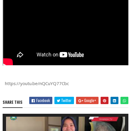
https://youtu.be/nQCuYQ77Cbc
Facebook
Twitter
Google+
SHARE THIS