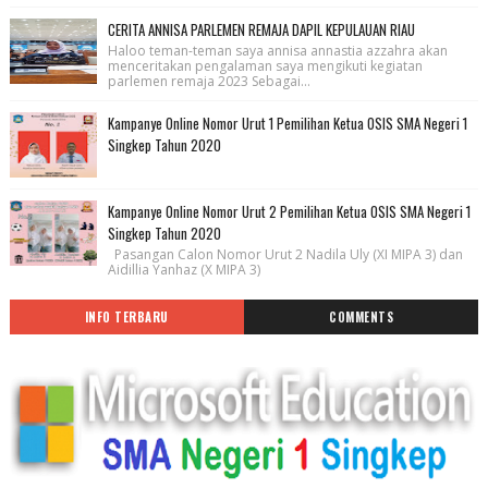
CERITA ANNISA PARLEMEN REMAJA DAPIL KEPULAUAN RIAU
Haloo teman-teman saya annisa annastia azzahra akan
menceritakan pengalaman saya mengikuti kegiatan
parlemen remaja 2023 Sebagai...
Kampanye Online Nomor Urut 1 Pemilihan Ketua OSIS SMA Negeri 1
Singkep Tahun 2020
Kampanye Online Nomor Urut 2 Pemilihan Ketua OSIS SMA Negeri 1
Singkep Tahun 2020
Pasangan Calon Nomor Urut 2 Nadila Uly (XI MIPA 3) dan
Aidillia Yanhaz (X MIPA 3)
INFO TERBARU
COMMENTS