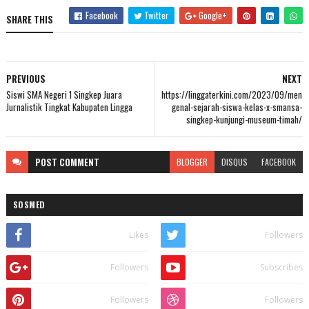
Facebook
Twitter
Google+
SHARE THIS
PREVIOUS
NEXT
Siswi SMA Negeri 1 Singkep Juara
https://linggaterkini.com/2023/09/men
Jurnalistik Tingkat Kabupaten Lingga
genal-sejarah-siswa-kelas-x-smansa-
singkep-kunjungi-museum-timah/
POST
COMMENT
BLOGGER
DISQUS
FACEBOOK
SOSMED
Likes
Followers
Followers
Subscribes
Followers
Followers