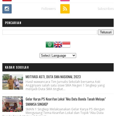
Followers
Subscribes
PENCARIAN
KABAR SEKOLAH
MOTIVASI ASTI, DUTA SMA NASIONAL 2023
Hasil wawancara Tim Jurnalis Sekolah bersama Asti
Anggriyani salah satu siswi SMA Negeri 1 Singkep yang
menjadi Duta SMA tingkat...
Gelar Karya P5 Kearifan Lokal "Aku Duta Bunda Tanah Melayu"
SMANSA SINGKEP
SMAN 1 Singkep Melaksanakan Gelar Karya P5 dengan
Mengusung Tema Kearifan Lokal dan Topik “Aku Duta