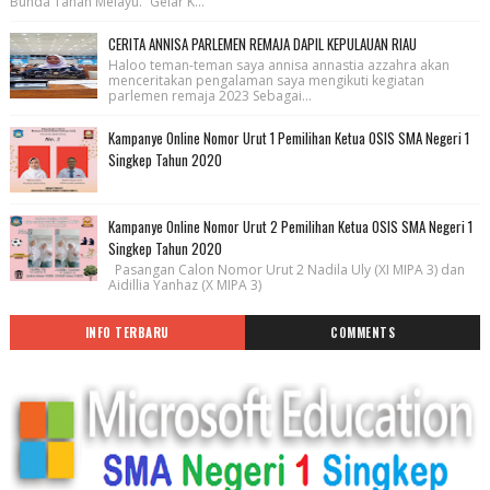
Bunda Tanah Melayu.” Gelar K...
CERITA ANNISA PARLEMEN REMAJA DAPIL KEPULAUAN RIAU
Haloo teman-teman saya annisa annastia azzahra akan
menceritakan pengalaman saya mengikuti kegiatan
parlemen remaja 2023 Sebagai...
Kampanye Online Nomor Urut 1 Pemilihan Ketua OSIS SMA Negeri 1
Singkep Tahun 2020
Kampanye Online Nomor Urut 2 Pemilihan Ketua OSIS SMA Negeri 1
Singkep Tahun 2020
Pasangan Calon Nomor Urut 2 Nadila Uly (XI MIPA 3) dan
Aidillia Yanhaz (X MIPA 3)
INFO TERBARU
COMMENTS