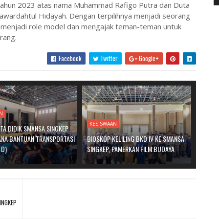
a tahun 2023 atas nama Muhammad Rafigo Putra dan Duta
awardahtul Hidayah. Dengan terpilihnya menjadi seorang
at menjadi role model dan mengajak teman-teman untuk
rang.
Facebook
Twitter
Google+
AN
KESISWAAN
RTA DIDIK SMANSA SINGKEP
ANA BANTUAN TRANSPORTASI
BIOSKOP KELILING BKD IV KE SMANSA
TD)
SINGKEP, PAMERKAN FILM BUDAYA
INGKEP