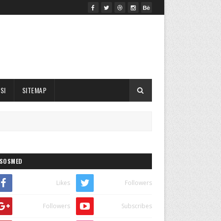
SI
SITEMAP
SOSMED
Likes
Followers
Followers
Subscribes