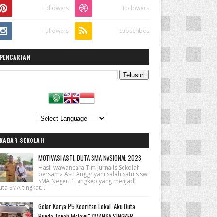
Followers
Followers
Followers
Subscribes
PENCARIAN
KABAR SEKOLAH
MOTIVASI ASTI, DUTA SMA NASIONAL 2023
Hasil wawancara Tim Jurnalis Sekolah
bersama Asti Anggriyani salah satu siswi
SMA Negeri 1 Singkep yang menjadi
ta SMA tingkat...
Gelar Karya P5 Kearifan Lokal "Aku Duta
Bunda Tanah Melayu" SMANSA SINGKEP