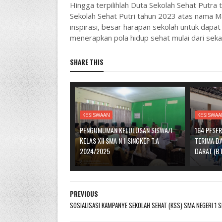
Hingga terpilihlah Duta Sekolah Sehat Putr
Sekolah Sehat Putri tahun 2023 atas nama M
inspirasi, besar harapan sekolah untuk dap
menerapkan pola hidup sehat mulai dari seka
SHARE THIS
KESISWAAN
KESISWA
PENGUMUMAN KELULUSAN SISWA/I
164 PESE
KELAS XII SMA N 1 SINGKEP T.A
TERIMA D
2024/2025
DARAT (B
PREVIOUS
SOSIALISASI KAMPANYE SEKOLAH SEHAT (KSS) SMA NEGERI 1 S