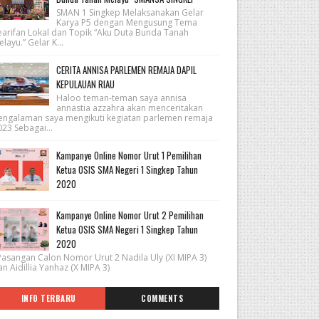
SMAN 1 Singkep Melaksanakan Gelar
Karya P5 dengan Mengusung Tema
earifan Lokal dan Topik “Aku Duta Bunda Tanah
layu.” Gelar K...
CERITA ANNISA PARLEMEN REMAJA DAPIL
KEPULAUAN RIAU
Haloo teman-teman saya annisa
annastia azzahra akan menceritakan
engalaman saya mengikuti kegiatan parlemen remaja
23 Sebagai...
Kampanye Online Nomor Urut 1 Pemilihan
Ketua OSIS SMA Negeri 1 Singkep Tahun
2020
Kampanye Online Nomor Urut 2 Pemilihan
Ketua OSIS SMA Negeri 1 Singkep Tahun
2020
asangan Calon Nomor Urut 2 Nadila Uly (XI MIPA 3)
n Aidillia Yanhaz (X MIPA 3)
INFO TERBARU
COMMENTS