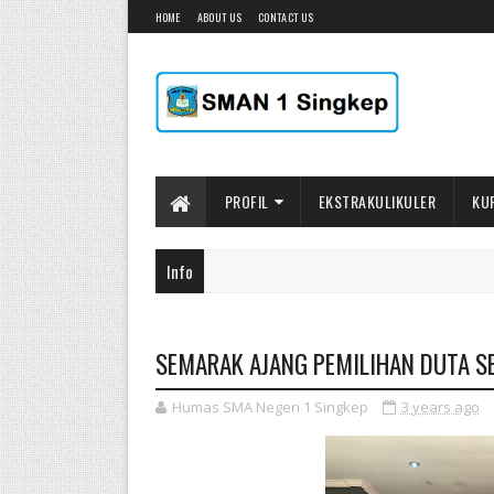
HOME
ABOUT US
CONTACT US
PROFIL
EKSTRAKULIKULER
KU
Info
SEMARAK AJANG PEMILIHAN DUTA SE
Humas SMA Negeri 1 Singkep
3 years ago