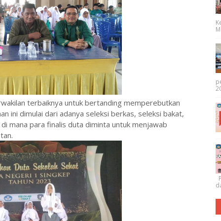
K
Me
p
20
erwakilan terbaiknya untuk bertanding memperebutkan
n ini dimulai dari adanya seleksi berkas, seleksi bakat,
 di mana para finalis duta diminta untuk menjawab
ntan.
P
da