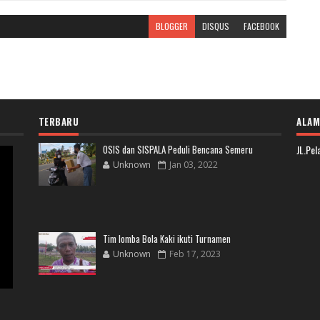
BLOGGER
DISQUS
FACEBOOK
TERBARU
ALAM
OSIS dan SISPALA Peduli Bencana Semeru
JL.Pe
Unknown
Jan 03, 2022
Tim lomba Bola Kaki ikuti Turnamen
Unknown
Feb 17, 2023