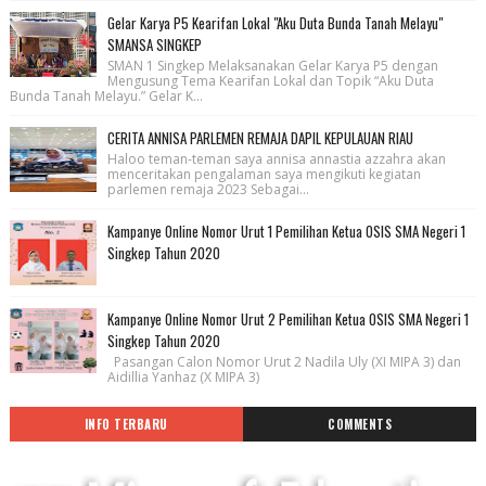
Gelar Karya P5 Kearifan Lokal "Aku Duta Bunda Tanah Melayu"
SMANSA SINGKEP
SMAN 1 Singkep Melaksanakan Gelar Karya P5 dengan
Mengusung Tema Kearifan Lokal dan Topik “Aku Duta
Bunda Tanah Melayu.” Gelar K...
CERITA ANNISA PARLEMEN REMAJA DAPIL KEPULAUAN RIAU
Haloo teman-teman saya annisa annastia azzahra akan
menceritakan pengalaman saya mengikuti kegiatan
parlemen remaja 2023 Sebagai...
Kampanye Online Nomor Urut 1 Pemilihan Ketua OSIS SMA Negeri 1
Singkep Tahun 2020
Kampanye Online Nomor Urut 2 Pemilihan Ketua OSIS SMA Negeri 1
Singkep Tahun 2020
Pasangan Calon Nomor Urut 2 Nadila Uly (XI MIPA 3) dan
Aidillia Yanhaz (X MIPA 3)
INFO TERBARU
COMMENTS