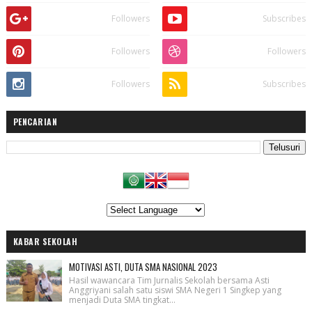
Followers
Subscribes
Followers
Followers
Followers
Subscribes
PENCARIAN
KABAR SEKOLAH
MOTIVASI ASTI, DUTA SMA NASIONAL 2023
Hasil wawancara Tim Jurnalis Sekolah bersama Asti
Anggriyani salah satu siswi SMA Negeri 1 Singkep yang
menjadi Duta SMA tingkat...